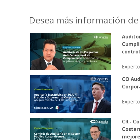
Desea más información de 
Auditor
Cumplim
contro
Experto
CO Aud
Corpor
Experto
CR - Co
Costar
mejore