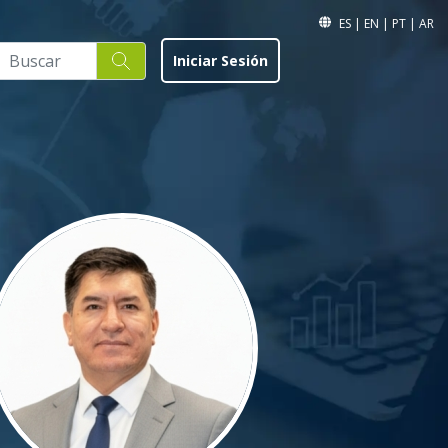
ES
|
EN
|
PT
|
AR
Iniciar Sesión