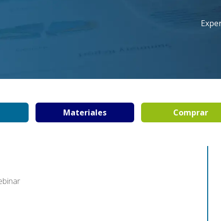
Expe
Materiales
Comprar
ebinar